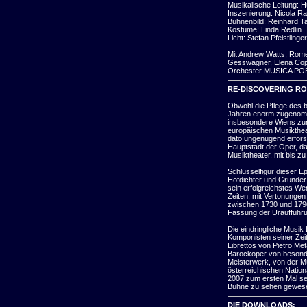
Musikalische Leitung:
Inszenierung: Nicola R
Bühnenbild: Reinhard T
Kostüme: Linda Redlin
Licht: Stefan Pfeistlinger
Mit Andrew Watts, Rom
Gesswagner, Elena Copo
Orchester MUSICA PO
RE-DISCOVERING R
Obwohl die Pflege des b
Jahren enorm zugenomme
insbesondere Wiens zur
europäischen Musikthea
dato ungenügend erfors
Hauptstadt der Oper, d
Musiktheater, mit bis z
Schlüsselfigur dieser Ep
Hofdichter und Gründer 
sein erfolgreichstes Wer
Zeiten, mit Vertonunge
zwischen 1730 und 1790.
Fassung der Uraufführun
Die eindringliche Musik 
Komponisten seiner Zeit,
Librettos von Pietro M
Barockoper von besond
Meisterwerk, von der Mu
österreichischen Nationa
2007 zum ersten Mal sei
Bühne zu sehen gewes
DIE DOWNLOADS: