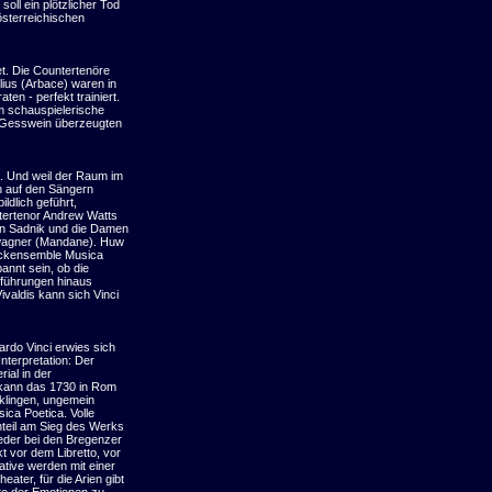
soll ein plötzlicher Tod
 österreichischen
. Die Countertenöre
ius (Arbace) waren in
en - perfekt trainiert.
 schauspielerische
e Gesswein überzeugten
.. Und weil der Raum im
on auf den Sängern
ldlich geführt,
tertenor Andrew Watts
an Sadnik und die Damen
wagner (Mandane). Huw
ockensemble Musica
nnt sein, ob die
fführungen hinaus
ivaldis kann sich Vinci
rdo Vinci erwies sich
Interpretation: Der
ial in der
so kann das 1730 in Rom
rklingen, ungemein
ca Poetica. Volle
teil am Sieg des Werks
ieder bei den Bregenzer
t vor dem Libretto, vor
ative werden mit einer
heater, für die Arien gibt