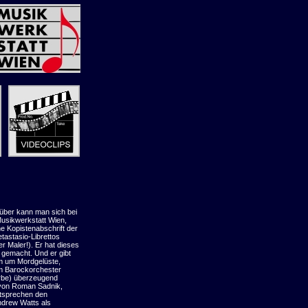
rüber kann man sich bei
usikwerkstatt Wien,
ne Kopistenabschrift der
tastasio-Librettos
r Maler!). Er hat dieses
 gemacht. Und er gibt
em um Mordgelüste,
em Barockorchester
orbe) überzeugend
n von Roman Sadnik,
tsprechen den
ndrew Watts als