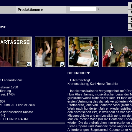
Produktionen »
rse
DIE KRITIKEN:
 Leonardo Vinci
...Hitverdächtig!...
Kronenzeitung, Karl-Heinz Roschitz
Februar 1730
fführung
...Ist die musikalische Vergangenheit tot? Da
seit 1746)
Huw Rhys James, musikalischer Leiter der M
glücklicherweise nicht sicher sein. Er fand ei
2007
ersten Vertonung des damals vergötterten Me
 21. und 26. Februar 2007
L'Artaserse, jene von Leonardo Vinci (nicht de
Werk nach hunderten Jahren wieder spielbar
ie der bildenden Künste
den historischen Plot, in welchem es vor all
 4-6
Missgeschicke und um Loyalität geht, mit d
STELLUNGSRAUM
Musica Poetica Wien (toll die Deutsche The
wieder. Die darstellerischen Interpretatione
Elena Copons und Marianne Gesswagner en
Anforderungen. Begeisternd: Countertenor A