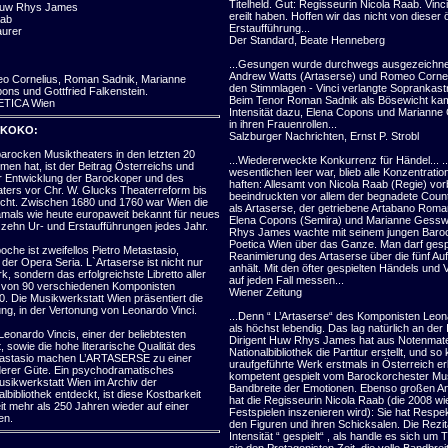
Titelheld. Gut: Regisseurin Nicola Raab. Vinci 
 Huw Rhys James
ereilt haben. Hoffen wir das nicht von dieser
aab
Erstaufführung...
aurer
Der Standard, Beate Henneberg
...Gesungen wurde durchwegs ausgezeichnet
Andrew Watts (Artaserse) und Romeo Cornel
eo Cornelius, Roman Sadnik, Marianne
den Stimmlagen - Vinci verlangte Soprankastrat
ns und Gottfried Falkenstein.
Beim Tenor Roman Sadnik als Bösewicht kam
ETICA Wien
Intensität dazu, Elena Copons und Mariann
in ihren Frauenrollen...
OKOKO:
Salzburger Nachrichten, Ernst P. Strobl
arocken Musiktheaters in den letzten 20
...Wiedererweckte Konkurrenz für Händel... .
n hat, ist der Beitrag Österreichs und
wesentlichen leer war, blieb alle Konzentrati
 Entwicklung der Barockoper und des
haften: Allesamt von Nicola Raab (Regie) vorbi
ters vor Chr. W. Glucks Theaterreform bis
beeindruckten vor allem der begnadete Coun
cht. Zwischen 1680 und 1760 war Wien die
als Artaserse, der getriebene Artabano Rom
amals wie heute europaweit bekannt für neues
Elena Copons (Semira) und Marianne Gess
u zehn Ur- und Erstaufführungen jedes Jahr.
Rhys James wachte mit seinem jungen Bar
Poetica Wien über das Ganze. Man darf gespa
oche ist zweifellos Pietro Metastasio,
Reanimierung des Artaserse über die fünf Au
der Opera Seria. L`Artaserse ist nicht nur
anhält. Mit den öfter gespielten Händels und V
k, sondern das erfolgreichste Libretto aller
auf jeden Fall messen...
n von 90 verschiedenen Komponisten
Wiener Zeitung
 Die Musikwerkstatt Wien präsentiert die
g, in der Vertonung von Leonardo Vinci.
...Denn “ L’Artaserse“ des Komponisten Leona
als höchst lebendig. Das lag natürlich an der 
Leonardo Vincis, einer der beliebtesten
Dirigent Huw Rhys James hat aus Notenmater
 sowie die hohe literarische Qualität des
Nationalbibliothek die Partitur erstellt, und 
etastasio machen L’ARTASERSE zu einer
uraufgeführte Werk erstmals in Österreich e
erer Güte. Ein psychodramatisches
kompetent gespielt vom Barockorchester Musi
sikwerkstatt Wien im Archiv der
Bandbreite der Emotionen. Ebenso großen An
lbibliothek entdeckt, ist diese Kostbarkeit
hat die Regisseurin Nicola Raab (die 2008 w
t mehr als 250 Jahren wieder auf einer
Festspielen inszenieren wird): Sie hat Respek
en.
den Figuren und ihren Schicksalen. Die Rezit
Intensität “ gespielt“ , als handle es sich um T